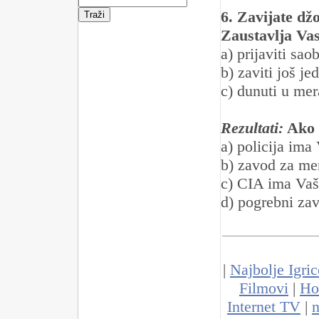
6. Zavijate džo
Zaustavlja Vas
a) prijaviti sao
b) zaviti još j
c) dunuti u mer
Rezultati:
Ako 
a) policija ima 
b) zavod za men
c) CIA ima Vaš
d) pogrebni za
|
Najbolje Igric
Filmovi
|
Ho
Internet TV
|
n