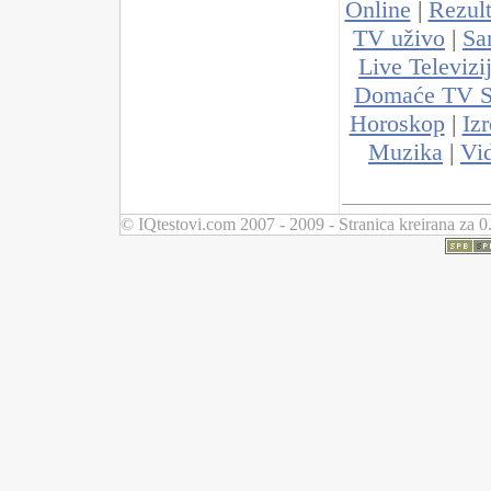
Online
|
Rezult
TV uživo
|
Sa
Live Televizi
Domaće TV Se
Horoskop
|
Iz
Muzika
|
Vi
© IQtestovi.com 2007 - 2009 - Stranica kreirana za 0