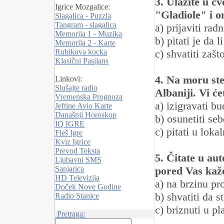
3. Ulazite u c
Igrice Mozgalice:
"Gladiole" i on
Slagalica - Puzzla
Tangram - slagalica
a) prijaviti rad
Memorija 1 - Muzika
b) pitati je da 
Memorija 2 - Karte
Rubikova kocka
c) shvatiti zaš
Klasični Pasijans
4. Na moru ste
Linkovi:
Slušajte radio
Albaniji. Vi će
Vremenska Prognoza
a) izigravati bu
Jeftine Avio Karte
Današnji Horoskop
b) osunetiti seb
IQ IGRE
c) pitati u lok
Fleš Igre
Kviz Igrice
Prevod Teksta
5. Čitate u au
Ljubavni SMS
Sanjarica
pored Vas kaže
HD Televizija
a) na brzinu pro
Doček Nove Godine
b) shvatiti da 
Radio Stanice
c) briznuti u p
Pretraga: