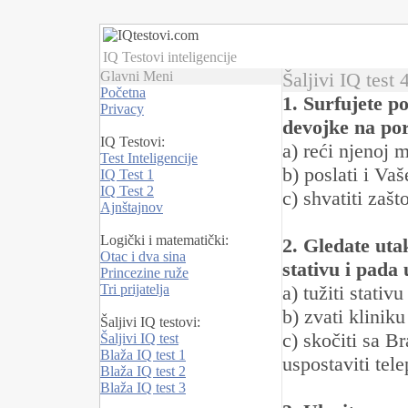
IQ Testovi inteligencije
Glavni Meni
Šaljivi IQ test 
Početna
1. Surfujete p
Privacy
devojke na por
IQ Testovi:
a) reći njenoj m
Test Inteligencije
b) poslati i Vaš
IQ Test 1
IQ Test 2
c) shvatiti zašt
Ajnštajnov
Logički i matematički:
2. Gledate uta
Otac i dva sina
stativu i pada
Princezine ruže
Tri prijatelja
a) tužiti stati
b) zvati klinik
Šaljivi IQ testovi:
c) skočiti sa 
Šaljivi IQ test
Blaža IQ test 1
uspostaviti tel
Blaža IQ test 2
Blaža IQ test 3